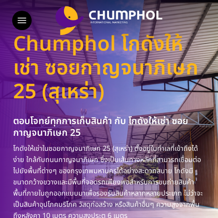
Skip
Menu
to
main
Chumphol โกดังให้
content
เช่า ซอยกาญจนาภิเษก
25 (สุเหร่า)
ตอบโจทย์ทุกการเก็บสินค้า กับ
โกดังให้เช่า
ซอย
กาญจนาภิเษก 25
โกดังให้เช่าในซอยกาญจนาภิเษก 25 (สุเหร่า) ตั้งอยู่ในทำเลที่เข้าถึงได้
ง่าย ใกล้กับถนนกาญจนาภิเษก ซึ่งเป็นเส้นทางหลักที่สามารถเชื่อมต่อ
ไปยังพื้นที่ต่างๆ ของกรุงเทพมหานครได้อย่างสะดวกสบาย โกดังมี
ขนาดกว้างขวางและมีพื้นที่จอดรถเพียงพอสำหรับการขนถ่ายสินค้า
พื้นที่ภายในถูกออกแบบมาเพื่อรองรับสินค้าหลากหลายประเภท ไม่ว่าจะ
เป็นสินค้าอุปโภคบริโภค วัสดุก่อสร้าง หรือสินค้าอื่นๆ ความสูงจากพื้น
ถึงหลังคา 10 เมตร ความสูงประตู 6 เมตร