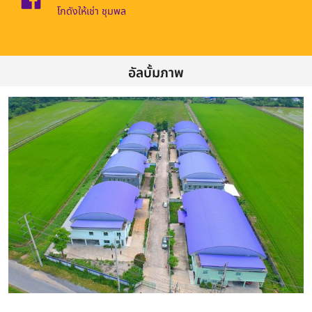
โกดังให้เช่า ชุมพล
อัลบั้มภาพ