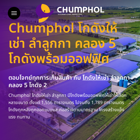
Skip
Menu
to
main
Chumphol โกดังให้
content
เช่า ลำลูกกา คลอง 5
โกดังพร้อมออฟฟิศ
ตอบโจทย์ทุกการเก็บสินค้า กับ
โกดังให้เช่า
ลำลูกกา
คลอง 5 โกดัง 2
Chumphol โกดังให้เช่า ลำลูกกา มีโกดังพร้อมออฟฟิศให้เช่าให้เลือก
หลายขนาด ตั้งแต่ 1,556 ตารางเมตร ไปจนถึง 1,789 ตารางเมตร
โกดังทุกหลังถูกออกแบบและก่อสร้างตามมาตรฐาน โครงสร้างแข็ง
แรง ทนทาน