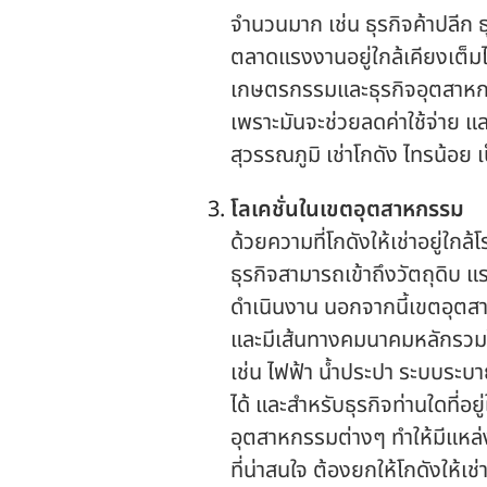
จำนวนมาก เช่น ธุรกิจค้าปลีก
ตลาดแรงงานอยู่ใกล้เคียงเต็มไ
เกษตรกรรมและธุรกิจอุตสาหกรรม
เพราะมันจะช่วยลดค่าใช้จ่าย แ
สุวรรณภูมิ เช่าโกดัง ไทรน้อย เ
โลเคชั่นในเขตอุตสาหกรรม
ด้วยความที่
โกดังให้เช่า
อยู่ใกล
ธุรกิจสามารถเข้าถึงวัตถุดิบ 
ดำเนินงาน นอกจากนี้เขตอุต
และมีเส้นทางคมนาคมหลัก
รวม
เช่น ไฟฟ้า น้ำประปา ระบบระบา
ได้ และสำหรับธุรกิจท่านใดที่อ
อุตสาหกรรมต่างๆ ทำให้มีแหล่ง
ที่น่าสนใจ ต้องยกให้โกดังให้เ