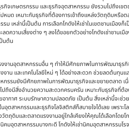
 ธุรกิจเกษตรกรรม และธุรกิจอุตสาหกรรม ยังรวมไปถึงเขตช
ปหมด เหมาะกับธุรกิจที่ต้องการเข้าถึงแหล่งวัตถุดิบหรือต
 เหล่านี้เป็นต้น การเลือกโกดังให้เช่าในเขตชานเมืองก็เป็
ละลดความเสี่ยงต่าง ๆ ลงได้
ขอยกตัวอย่างโกดังเช่าชานเมืองท
ป็นต้น
้โรงงานอุตสาหกรรมอื่น ๆ ทำให้มีศักยภาพในการพัฒนาธุร
แรงงาน และเทคโนโลยีใหม่ ๆ ได้อย่างสะดวก ช่วยลดต้นทุนแ
สาหกรรมยังมีศักยภาพในการพัฒนาธุรกิจและขยายตลาด เนื
ไปถึงมีสิ่งอำนวยความสะดวกครบครัน เหมาะกับธุรกิจที่ต้อ
ยอากาศ ระบบรักษาความปลอดภัย เป็นต้น สิ่งเหล่านี้จะช่วย
ยู่ในอุตสาหกรรมและธุรกิจโลจิสติกส์ก็สบายใจได้เลย เพราะโ
วัตถุดิบและตลาดแรงงานอยู่ใกล้เคียงให้คุณได้เลือก
โดย
โก
ช่านิคมอุตสาหกรรมบางกะดี โกดังให้เช่านิคมอุตสาหกรรมโรจน