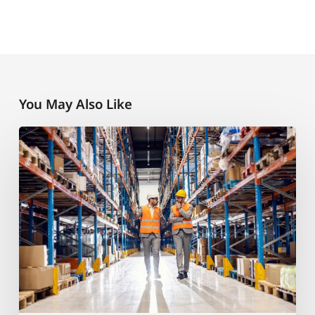
You May Also Like
แนวทาง
ใน
การ
จัดการ
ควบคุม
และ
จัด
เก็บ
สินค้า
ใน
โกดัง
ให้