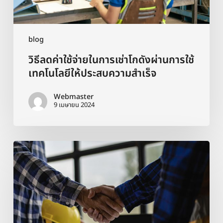
ผ่าน
การ
ใช้
เทคโนโลยี
blog
ให้
วิธีลดค่าใช้จ่ายในการเช่าโกดังผ่านการใช้
ประสบ
ความ
เทคโนโลยีให้ประสบความสำเร็จ
สำเร็จ
Webmaster
9 เมษายน 2024
ข้อ
ควร
รู้
ก่อน
ทำ
สัญญา
เช่า